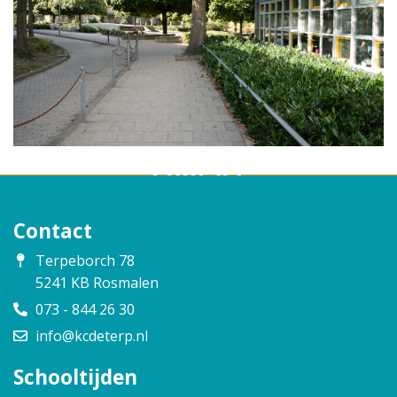
Opvang
Schoolgids
Contact
Contact
Terpeborch 78
5241 KB Rosmalen
073 - 844 26 30
info@kcdeterp.nl
Schooltijden