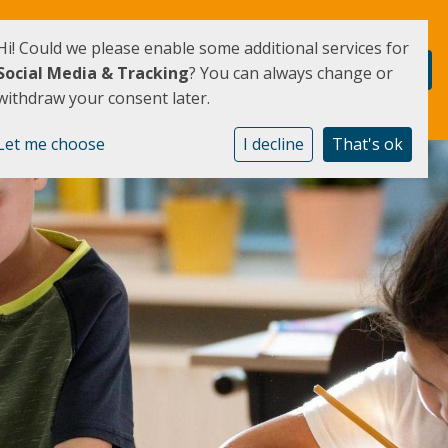
Hi! Could we please enable some additional services for
Social Media & Tracking
? You can always change or
withdraw your consent later.
Let me choose
I decline
That's ok