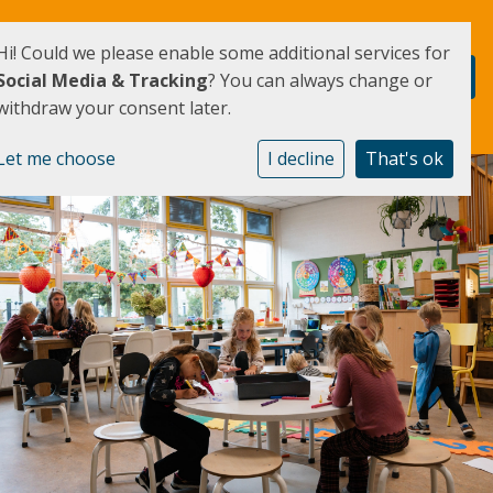
Hi! Could we please enable some additional services for
Social Media & Tracking
? You can always change or
withdraw your consent later.
Let me choose
I decline
That's ok